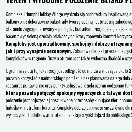
Kompleks Triumph Holiday Village wyróżnia się architekturą inspirowaną
balkony oraz dekoracyjne balustrady tworzą spójną i estetyczną zabudowę,
starannie zagospodarowany – pomiędzy budynkami znajdują się alejki spa
basen z wydzieloną częścią relaksacyjną, który zapewnia komfort korzystan
Kompleks jest uporządkowany, spokojny i dobrze utrzyman
jak i przy wynajmie sezonowym.
Zabudowa nie jest przesadnie gęsta
kompleksów w regionie. Dużym atutem jest także widoczna dbałość o częśc
Ogromną zaletą tej lokalizacji jest odległość od morza wynosząca około
2
pozwala korzystać z nadmorskiego położenia bez planowania całego dnia w
restauracje, kawiarnie oraz punkty usługowe, dzięki czemu codzienne fu
która pozwala połączyć spokojny wypoczynek z łatwym dostę
położenie jest najczęściej poszukiwane przez osoby kupujące nieruchomoś
hałaśliwymi strefami kurortu. Kompleks dobrze sprawdza się zarówno dla r
wypoczynku. Dodatkowym atutem pozostaje szybki dojazd do pobliskiego S