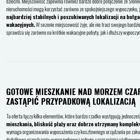
dziećmi. Miejscowość zapewnia również bardzo dobre połączenie ze Słon
nieruchomości mogą korzystać zarówno ze spokojniejszego wypoczynku, ja
najbardziej stabilnych i poszukiwanych lokalizacji na bu
wakacyjnych.
W sezonie miejscowość żyje, ale nie traci swojego bardz
sprawdza się zarówno na krótkie wakacyjne pobyty, jak i dłuższy wypocz
GOTOWE MIESZKANIE NAD MORZEM CZAR
ZASTĄPIĆ PRZYPADKOWĄ LOKALIZACJĄ
Ta oferta łączy kilka elementów, które bardzo rzadko występują jednocze
mieszkania, bliskość plaży oraz dobrze utrzymany kompleks
wymaga organizowania wyposażenia czy kosztownego urządzania po zakupi
dodatkową przestrzenią wypoczynkową i jednym z najczęściej użytkowanych 