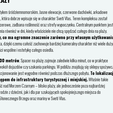
 stylem śródziemnomorskim. Jasne elewacje, czerwone dachówki, arkadowe
 która dobrze wpisuje się w charakter Sveti Vlas. Teren kompleksu został
cerowe, zadbana roślinność oraz strefy wypoczynku. Centralnym punktem jes
ia również w dni, kiedy właściciele nie chcą spędzać całego dnia na plaży.
y, co ma ogromne znaczenie zarówno przy własnym użytkowani
, dzięki czemu całość zachowuje bardziej kameralny charakter niż wiele duż
i wspólne i estetykę całego osiedla.
00 metrów
. Spacer na plażę zajmuje zaledwie kilka minut, co w praktyce
okół dojazdów czy szukania parkingu. W pobliżu znajdują się sklepy spożywc
nkcjonowanie jest wygodne również podczas dłuższego pobytu.
To lokalizacj
pem do infrastruktury turystycznej i miejskiej.
Właśnie takie
ć nad Morzem Czarnym – blisko plaży, ale jednocześnie poza najbardziej
odzin z dziećmi, jak i dla par szukających spokojniejszego miejsca do
łonecznego Brzegu oraz mariny w Sveti Vlas.