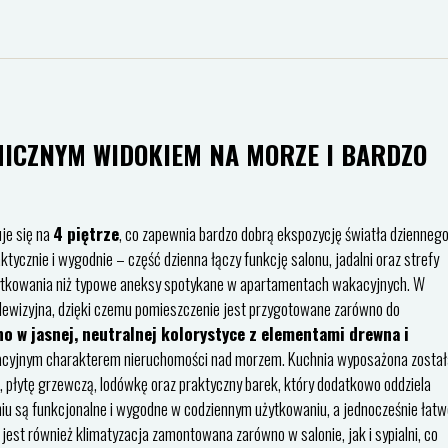
ICZNYM WIDOKIEM NA MORZE I BARDZO
uje się na
4 piętrze
, co zapewnia bardzo dobrą ekspozycję światła dzienneg
tycznie i wygodnie – część dzienna łączy funkcję salonu, jadalni oraz strefy
ytkowania niż typowe aneksy spotykane w apartamentach wakacyjnych. W
 telewizyjna, dzięki czemu pomieszczenie jest przygotowane zarówno do
 w jasnej, neutralnej kolorystyce z elementami drewna i
kacyjnym charakterem nieruchomości nad morzem. Kuchnia wyposażona został
 płytę grzewczą, lodówkę oraz praktyczny barek, który dodatkowo oddziela
iu są funkcjonalne i wygodne w codziennym użytkowaniu, a jednocześnie łatw
st również klimatyzacja zamontowana zarówno w salonie, jak i sypialni, co