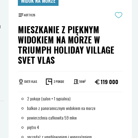
WIDOK NA MORZE
AOT 7026
u
MIESZKANIE Z PIĘKNYM
WIDOKIEM NA MORZE W
TRIUMPH HOLIDAY VILLAGE
SVET VLAS
119 000
2
SVETI VLAS
2 POKOJE
59M
2 pokoje (salon + 1 sypialnia)
balkon z panoramicznym widokiem na morze
powierzchnia całkowita 59 mkw
piętro 4
sprzedaż z umeblowaniem i wyposażeniem