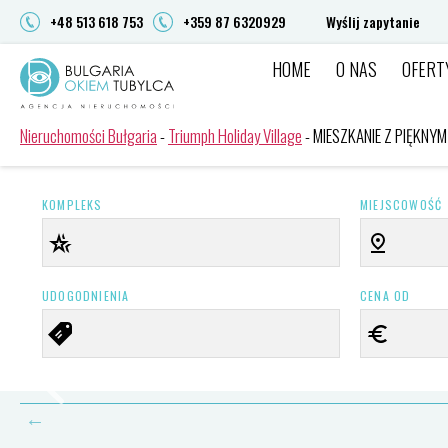
+48 513 618 753
+359 87 6320929
Wyślij zapytanie
HOME
O NAS
OFERT
Nieruchomości
Bułgaria
Nieruchomości Bułgaria
-
Triumph Holiday Village
-
MIESZKANIE Z PIĘKNY
Okiem
Tubylca
KOMPLEKS
MIEJSCOWOŚĆ
UDOGODNIENIA
CENA OD