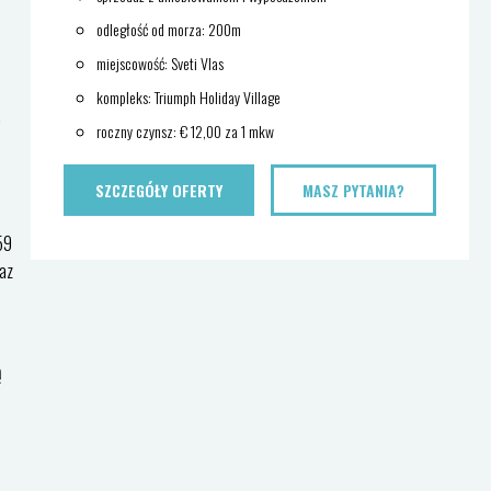
odległość od morza: 200m
miejscowość: Sveti Vlas
kompleks: Triumph Holiday Village
,
roczny czynsz: € 12,00 za 1 mkw
SZCZEGÓŁY OFERTY
MASZ PYTANIA?
59
az
ą