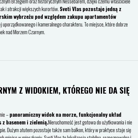
ecznym Brzegiem oraz historycznym Nessebarem, dzięki czemu właściciele
k i atrakcji większych kurortów.
Sveti Vlas pozostaje jedną z
łgarskim wybrzeżu pod względem zakupu apartamentów
iej uporządkowanego i kameralnego charakteru. To miejsce, które dobrze
ynek nad Morzem Czarnym.
NYM Z WIDOKIEM, KTÓREGO NIE DA SIĘ
śnie –
panoramiczny widok na morze, funkcjonalny układ
 z basenem i zielenią.
Nieruchomość jest gotowa do użytkowania i nie
e. Dużym atutem pozostaje także sam balkon, który w praktyce staje się
miejsc w mieszkaniu. Sveti Vlas to lokalizacja stabilna, rozpoznawalna i