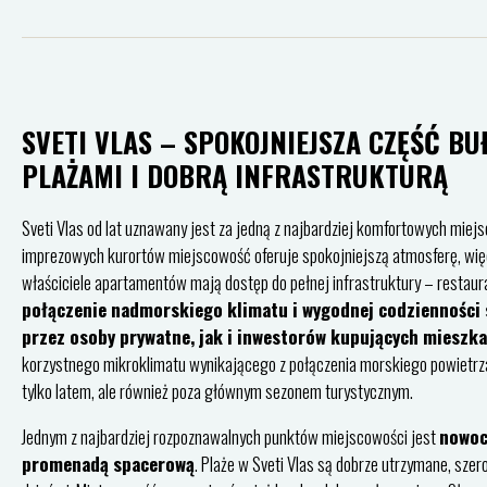
SVETI VLAS – SPOKOJNIEJSZA CZĘŚĆ B
PLAŻAMI I DOBRĄ INFRASTRUKTURĄ
Sveti Vlas od lat uznawany jest za jedną z najbardziej komfortowych m
imprezowych kurortów miejscowość oferuje spokojniejszą atmosferę, więc
właściciele apartamentów mają dostęp do pełnej infrastruktury – restaurac
połączenie nadmorskiego klimatu i wygodnej codzienności s
przez osoby prywatne, jak i inwestorów kupujących mieszk
korzystnego mikroklimatu wynikającego z połączenia morskiego powietrza i
tylko latem, ale również poza głównym sezonem turystycznym.
Jednym z najbardziej rozpoznawalnych punktów miejscowości jest
nowoc
promenadą spacerową
. Plaże w Sveti Vlas są dobrze utrzymane, szero