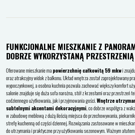
FUNKCJONALNE MIESZKANIE Z PANORAM
DOBRZE WYKORZYSTANĄ PRZESTRZENIĄ
Oferowane mieszkanie ma
powierzchnię całkowitą 59 mkw
i znajd
oraz atrakcyjny widok z balkonu. Układ wnętrza został zaprojektowany prak
wypoczynkowej, a osobna kuchnia pozwala zachować większy komfort uż
salonie znajduje się duża sofa narożna, stół z krzesłami oraz przestrzeń
codziennego użytkowania, jak i przyjmowania gości.
Wnętrze utrzymano
subtelnymi akcentami dekoracyjnymi
, co dobrze współgra z wa
w zabudowę meblową z dużą ilością miejsca do przechowywania, piekarnik,
strefę kuchenną od części dziennej. Rozwiązania zastosowane w mieszkan
do utrzymania i praktyczne przy użytkowaniu sezonowym. Ważnym atutem je