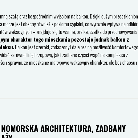
jemną szafą oraz bezpośrednim wyjściem na balkon. Dzięki dużym przeszklenio
a morze jest obecny również z poziomu sypialni, co wyraźnie wpływa na odbiór
ntów wakacyjnych – znajduje się tu wanna, pralka, szafka do przechowywania
cym charakter tego mieszkania pozostaje jednak balkon z
leksu.
Balkon jest szeroki, zadaszony i daje realną możliwość komfortoweg
idać zarówno linię brzegową, jak i zadbane części wspólne kompleksu z
ci i sprawia, że mieszkanie ma typowo wakacyjny charakter, ale bez chaosu i
EMNOMORSKA ARCHITEKTURA, ZADBANY
LAŻY