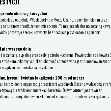
ESTYCJI
aprawdę chce się korzystać
ć obok niego obojętnie. Widok obejmuje Morze Czarne, basen kompleksu oraz
ię naturalnym przedłużeniem mieszkania. To miejsce idealne na poranną kawę
widok pozostaje szeroki i otwarty, bez poczucia przytłoczenia sąsiednią
d pierwszego dnia
i jadalnianą, sypialnię oraz osobną strefę kuchenną. Powierzchnia całkowita 
h strat komunikacyjnych. Nieruchomość sprzedawana jest z umeblowaniem or
 urządzaniem mieszkania po zakupie.
ne, basen i świetna lokalizacja 200 m od morza
rą i bardzo dobrą organizacją przestrzeni wspólnych. Basen z wydzieloną stref
rę typową dla śródziemnomorskich kurortów. Dużym atutem jest również
ad morze zajmuje dosłownie kilka minut spacerem, bez potrzeby korzystania z