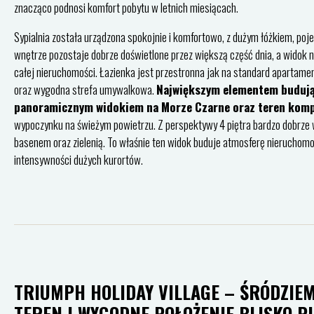
znacząco podnosi komfort pobytu w letnich miesiącach.
Sypialnia została urządzona spokojnie i komfortowo, z dużym łóżkiem, po
wnętrze pozostaje dobrze doświetlone przez większą część dnia, a widok n
całej nieruchomości. Łazienka jest przestronna jak na standard apartame
oraz wygodna strefa umywalkowa.
Największym elementem budują
panoramicznym widokiem na Morze Czarne oraz teren komp
wypoczynku na świeżym powietrzu. Z perspektywy 4 piętra bardzo dobrze w
basenem oraz zielenią. To właśnie ten widok buduje atmosferę nieruchomoś
intensywności dużych kurortów.
TRIUMPH HOLIDAY VILLAGE – ŚRÓDZI
TEREN I WYGODNE POŁOŻENIE BLISKO P