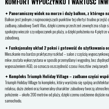
KOMFORT WYPOCZYNKU I WARTOŚĆ INW
✦
Panoramiczny widok na morze i duży balkon, z którego n
Balkon jest jednym z najmocniejszych punktów tej oferty i trudno przejś
zadbaną zabudowę Sveti Vlas, dzięki czemu przestrzeń zewnętrzna staje s
spokojny wieczór czy odpoczynek po plaży, a dzięki położeniu na 4 piętrze 
zabudową.
✦
Funkcjonalny układ 2 pokoi i gotowość do użytkowania o
Mieszkanie ma bardzo praktyczny rozkład – salon z częścią wypoczynkową 
mkw została wykorzystana w sposób przemyślany i wygodny, bez zbędnyc
wyposażeniem AGD, co oznacza oszczędność czasu i kosztów związanych z
✦
Kompleks Triumph Holiday Village – zadbane części wspól
Triumph Holiday Village to kompleks, który wyróżnia się spójną architektu
relaksu, dużo zieleni oraz kameralny charakter zabudowy tworzą atmosfe
położenie – około 200 metrów od plaży, dzięki czemu codzienne dojście n
samochodu.